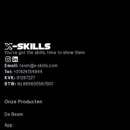
Boek een belafspraak om te sparren
Of boek een gratis demo
You’ve got the skills, time to show them
Email:
team@x-skills.com
Tel:
+31624154844
KVK:
91287227
BTW
:
NL865605567B01
Onze Producten
De Beam
App