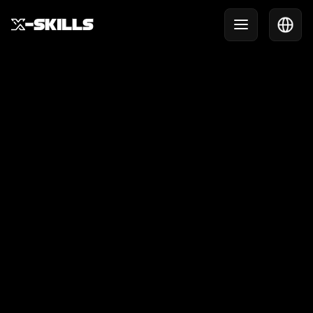
When a Plan Comes
together… X-Skills bewijst
absolute event-waarde
tijdens het EK Hockey
2025