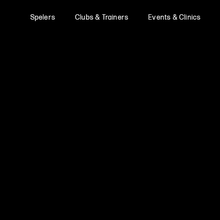
Spelers
Clubs & Trainers
Events & Clinics
n nieuwe man
 hockey trai